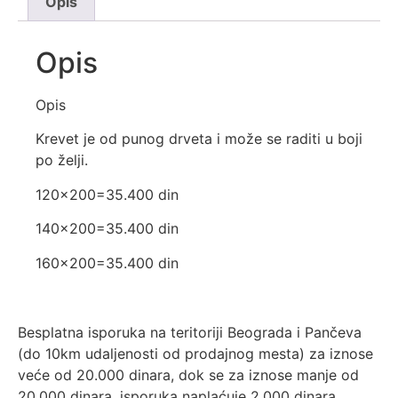
Opis
Opis
Opis
Krevet je od punog drveta i može se raditi u boji
po želji.
120×200=35.400 din
140×200=35.400 din
160×200=35.400 din
Besplatna isporuka na teritoriji Beograda i Pančeva
(do 10km udaljenosti od prodajnog mesta) za iznose
veće od 20.000 dinara, dok se za iznose manje od
20.000 dinara, isporuka naplaćuje 2.000 dinara.