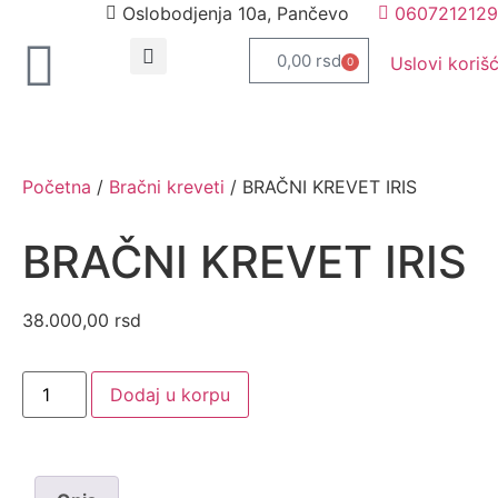
Oslobodjenja 10a, Pančevo
0607212129
0,00
rsd
Uslovi koriš
0
Početna
/
Bračni kreveti
/ BRAČNI KREVET IRIS
BRAČNI KREVET IRIS
38.000,00
rsd
Dodaj u korpu