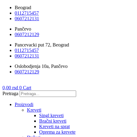
Skočite
Beograd
na
0112715457
sadržaj
0607212131
Pančevo
0607212129
Pancevacki put 72, Beograd
0112715457
0607212131
Oslobodjenja 10a, Pančevo
0607212129
0,00
rsd
0
Cart
Pretraga
Proizvodi
Kreveti
Singl kreveti
Bračni kreveti
Kreveti na sprat
Oprema za krevete