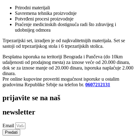
Prirodni materijali
Savremena tehnika proizvodnje
Potvrđeni procesi proizvodnje
Praćenje medicinskih dostignuća radi što zdravijeg i
udobnijeg odmora
Trpezarijski set, izradjen je od najkvalitetnijih materijala. Set se
sastoji od trpezarijskog stola i 6 trpezarijskih stolica.
Besplatna isporuka na teritoriji Beograda i Pančeva (do 10km
udaljenosti od prodajnog mesta) za iznose veće od 20.000 dinara,
dok se za iznose manje od 20.000 dinara, isporuka naplaćuje 2.000
dinara.
Pre online kupovine proveriti mogućnost isporuke u ostalim
gradovima Republike Srbije na telefon br.
0607212131
prijavite se na naš
newsletter
Email
Predati