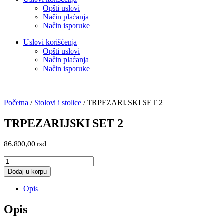
Opšti uslovi
Način plaćanja
Način isporuke
Uslovi korišćenja
Opšti uslovi
Način plaćanja
Način isporuke
Početna
/
Stolovi i stolice
/ TRPEZARIJSKI SET 2
TRPEZARIJSKI SET 2
86.800,00
rsd
TRPEZARIJSKI
SET
Dodaj u korpu
2
količina
Opis
Opis