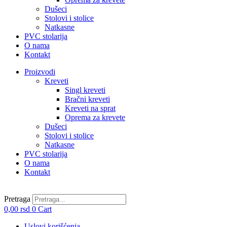
Dušeci
Stolovi i stolice
Natkasne
PVC stolarija
O nama
Kontakt
Proizvodi
Kreveti
Singl kreveti
Bračni kreveti
Kreveti na sprat
Oprema za krevete
Dušeci
Stolovi i stolice
Natkasne
PVC stolarija
O nama
Kontakt
Pretraga
0,00
rsd
0
Cart
Uslovi korišćenja